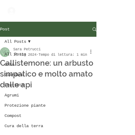
Accedi
Post
All Posts
Sara Petrucci
All Posts
10 lug 2024
Tempo di lettura: 1 min
Callistemone: un arbusto
Orto
simpatico e molto amato
Giardino
dalle api
Frutteto
Agrumi
Protezione piante
Compost
Cura della terra