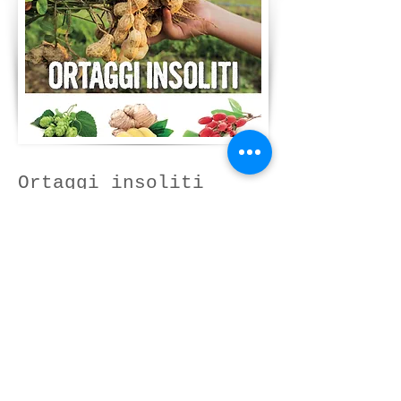
Ortaggi insoliti
Nel 2020 sono poi stata co-
autrice, insieme a Matteo
Cereda di Orto da coltivare,
del testo “Ortaggi
insoliti”, pubblicato da
Terra Nuova Edizioni. Questo
è un libro dedicato alla
coltivazione di ortaggi poco