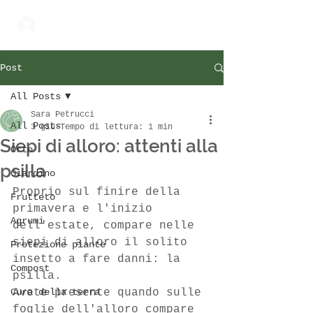
Accedi
Post
All Posts
Sara Petrucci
All Posts
3 giu
Tempo di lettura: 1 min
Siepi di alloro: attenti alla
Orto
psilla
Giardino
Proprio sul finire della 
Frutteto
primavera e l'inizio 
Agrumi
dell'estate, compare nelle 
siepi di alloro il solito 
Protezione piante
insetto a fare danni: la 
Compost
psilla.
Cura della terra
Avete presente quando sulle 
foglie dell'alloro compare 